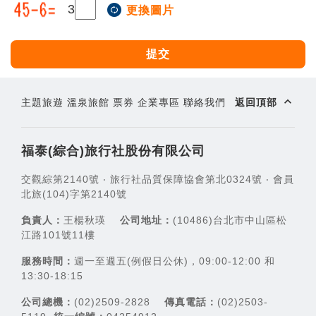
3
更換圖片
提交
expand_less
主題旅遊
溫泉旅館
票券
企業專區
聯絡我們
返回頂部
福泰(綜合)旅行社股份有限公司
交觀綜第2140號 ‧ 旅行社品質保障協會第北0324號 ‧ 會員
北旅(104)字第2140號
負責人：
王楊秋瑛
公司地址：
(10486)台北市中山區松
江路101號11樓
服務時間：
週一至週五(例假日公休)，09:00-12:00 和
13:30-18:15
公司總機：
(02)2509-2828
傳真電話：
(02)2503-