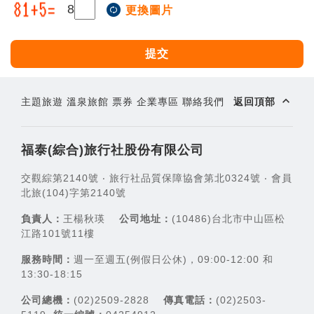
8
更換圖片
提交
expand_less
主題旅遊
溫泉旅館
票券
企業專區
聯絡我們
返回頂部
福泰(綜合)旅行社股份有限公司
交觀綜第2140號 ‧ 旅行社品質保障協會第北0324號 ‧ 會員
北旅(104)字第2140號
負責人：
王楊秋瑛
公司地址：
(10486)台北市中山區松
江路101號11樓
服務時間：
週一至週五(例假日公休)，09:00-12:00 和
13:30-18:15
公司總機：
(02)2509-2828
傳真電話：
(02)2503-