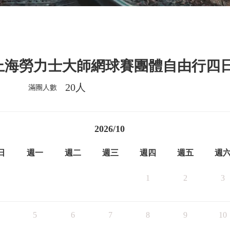
~上海勞力士大師網球賽團體自由行四
20人
滿團人數
2026/10
日
週一
週二
週三
週四
週五
週
1
2
3
5
6
7
8
9
10