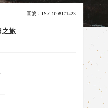
團號：TS-G1008171423
日之旅
六