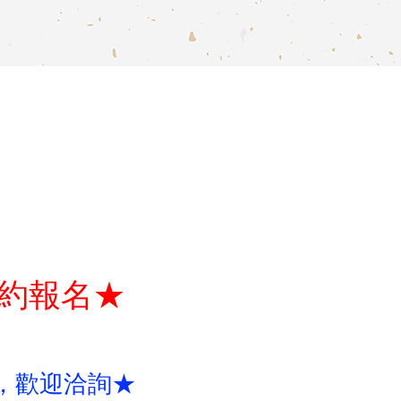
預約報名★
開打，歡迎洽詢★