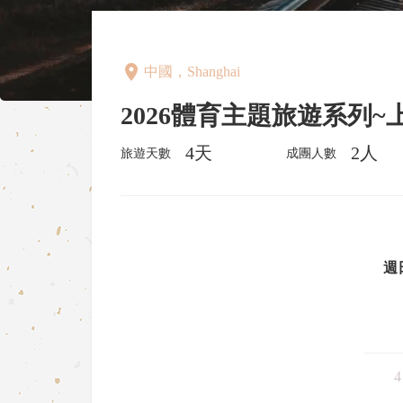
place
中國，Shanghai
2026體育主題旅遊系列
4天
2人
旅遊天數
成團人數
週
4