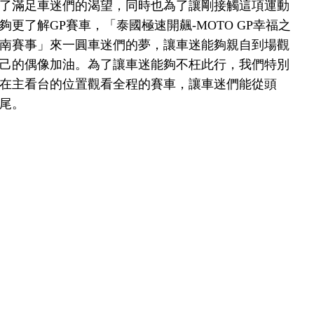
滿足車迷們的渴望，同時也為了讓剛接觸這項運動
夠更了解GP賽車，「泰國極速開飆-MOTO GP幸福之
南賽事」來一圓車迷們的夢，讓車迷能夠親自到場觀
己的偶像加油。為了讓車迷能夠不枉此行，我們特別
在主看台的位置觀看全程的賽車，讓車迷們能從頭
到尾。