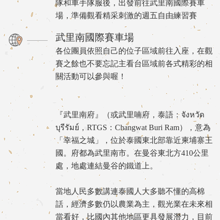
隊和車手隊服後，出發前往武里南國際賽車
場，準備觀看精采刺激的週五自由練習賽
武里南國際賽車場
各位團員依照自己的位子區域前往入座，在觀
賽之餘也不要忘記主看台區域前各式精彩的相
關活動可以參與喔！
『武里南府』（或武里喃府，泰語：จังหวัด
บุรีรัมย์，RTGS：Changwat Buri Ram），意為
「幸福之城」，位於泰國東北部靠近柬埔寨王
國。府都為武里南市。在曼谷東北方410公里
處，地處連結曼谷的鐵道上。
當地人民多數講連泰國人大多聽不懂的高棉
話，經濟多數仍以農業為主，觀光業在未來相
當看好，比國內其他地區更具發展潛力，目前