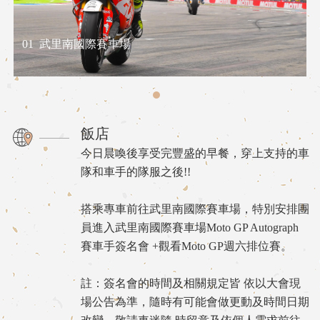
01
武里南國際賽車場
飯店
今日晨喚後享受完豐盛的早餐，穿上支持的車
隊和車手的隊服之後!!
搭乘專車前往武里南國際賽車場，特別安排團
員進入武里南國際賽車場Moto GP Autograph
賽車手簽名會 +觀看Moto GP週六排位賽。
註：簽名會的時間及相關規定皆 依以大會現
場公告為準，隨時有可能會做更動及時間日期