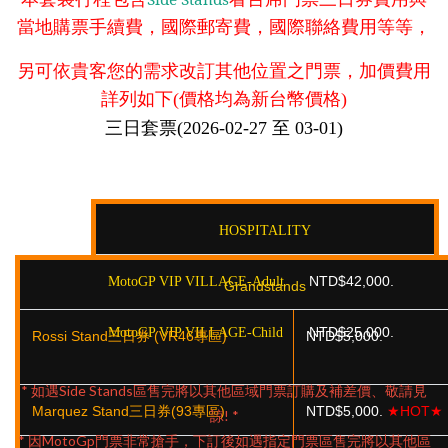
當地購票手續費，國際郵寄費，國際聯絡費用等等，
另可依貴客您的需求改訂其他位置之門票，加價費用
詳列如下
價格均為新台幣價格
(
)
三日套票
至
(2026-02-27
03-01)
HOSPITALITY
NTD$42,000.
MotoGP VIP VILLAGE-Adult
Grandstands
NTD$25,000.
MotoGP VIP VILLAGE-Child
Rossi Stand三日券 (VR46專區)
NTD$5,000.
* 如遇Side Stands區售完將以其他區域門票訂購及補差價、敬請見
Marquez Stand三日券(93專區)
NTD$5,000.
HOT
★
★
諒! *
* 因MotoGp門票非常搶手，下訂後如遇指定門票區售完將以其他區