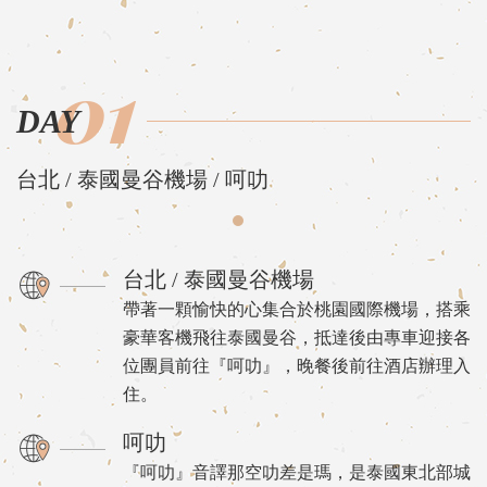
01
DAY
台北 / 泰國曼谷機場 / 呵叻
台北 / 泰國曼谷機場
帶著一顆愉快的心集合於桃園國際機場，搭乘
豪華客機飛往泰國曼谷，抵達後由專車迎接各
位團員前往『呵叻』，晚餐後前往酒店辦理入
住。
呵叻
『呵叻』音譯那空叻差是瑪，是泰國東北部城