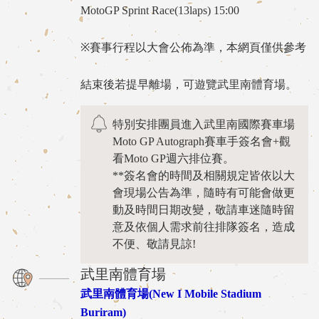
MotoGP Sprint Race(13laps) 15:00
※賽事行程以大會公佈為準，本網頁僅供參考
結束後若提早離場，可遊覽武里南體育場。
特別安排團員進入武里南國際賽車場
Moto GP Autograph賽車手簽名會+觀
看Moto GP週六排位賽。
**簽名會的時間及相關規定皆依以大
會現場公告為準，隨時有可能會做更
動及時間日期改變，敬請車迷隨時留
意及依個人需求前往排隊簽名，造成
不便、敬請見諒!
武里南體育場
武里南體育場(New I Mobile Stadium
Buriram)