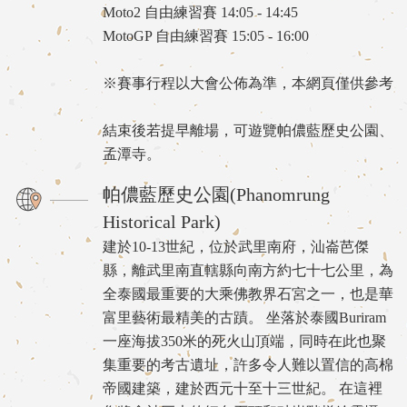
Moto2 自由練習賽 14:05 - 14:45
MotoGP 自由練習賽 15:05 - 16:00
※賽事行程以大會公佈為準，本網頁僅供參考
結束後若提早離場，可遊覽帕儂藍歷史公園、
孟潭寺。
帕儂藍歷史公園(Phanomrung
Historical Park)
建於10-13世紀，位於武里南府，汕崙芭傑
縣，離武里南直轄縣向南方約七十七公里，為
全泰國最重要的大乘佛教界石宮之一，也是華
富里藝術最精美的古蹟。 坐落於泰國Buriram
一座海拔350米的死火山頂端，同時在此也聚
集重要的考古遺址，許多令人難以置信的高棉
帝國建築，建於西元十至十三世紀。 在這裡