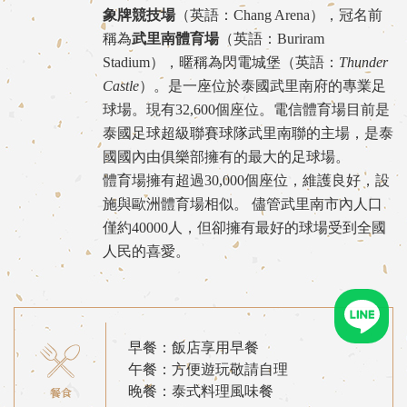
象牌競技場
（英語：Chang Arena），冠名前
稱為
武里南體育場
（英語：Buriram
Stadium），暱稱為閃電城堡（英語：
Thunder
Castle
）。是一座位於
泰國
武里南府
的專業足
球場。現有32,600個座位。電信體育場目前是
泰國足球超級聯賽
球隊
武里南聯
的主場，是泰
國國內由俱樂部擁有的最大的足球場。
體育場擁有超過30,000個座位，維護良好，設
施與歐洲體育場相似。 儘管武里南市內人口
僅約40000人，但卻擁有最好的球場受到全國
人民的喜愛。
早餐：飯店享用早餐
午餐：方便遊玩敬請自理
晚餐：泰式料理風味餐