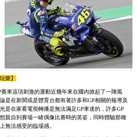
玩樂】
賽車這項刺激的運動近幾年來在國內掀起了一陣風
論是在新聞或是體育台都有著許多和GP相關的報導及
光是在家看電視轉播是無法滿足GP車迷的，許多GP
想親自到賽場一睹偶像比賽時的英姿，同時體驗那種
上無法感受的臨場感。