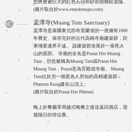
您將會被巨大的紅色石頭和砂岩階梯給震懾。
(圖片取自於www.emedemujer.com)
孟潭寺(Muang Tum Sanctuary)
孟潭寺是泰國東北部布里蘭省的一座擁有1000
年曆史、保存完好的古代高棉寺廟建築群，距
柬埔寨邊界不遠。 該建築群坐落於一座死火
山的底部。 寺廟的全名是Prasat Hin Muang
Tum，但也被稱為Muang Tam或Prasat Hin
Muang Tam，Prasat意為宮殿或寺廟。 Muang
Tum位於另一個更為人所知的高棉建築群--
Phanom Rung建在山頂上。
(圖片取自於Prasat Hin Phimai)
晚上於餐廳享用越式晚餐之後送返回酒店，迎
接隔日的排位賽。