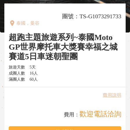
團號：TS-G1073291733
place
泰國，曼谷
超跑主題旅遊系列~泰國Moto
GP世界摩托車大獎賽幸福之城
賽道5日車迷朝聖團
旅遊天數
5天
成團人數
16人
滿團人數
60人
費用說明
歡迎電話洽詢
費用：