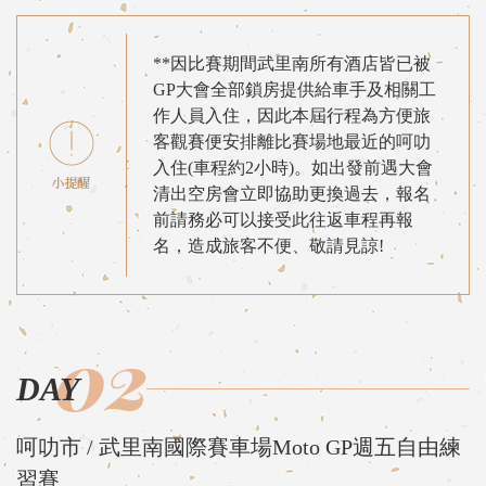
**因比賽期間武里南所有酒店皆已被
GP大會全部鎖房提供給車手及相關工
作人員入住，因此本屆行程為方便旅
客觀賽便安排離比賽場地最近的呵叻
入住(車程約2小時)。如出發前遇大會
清出空房會立即協助更換過去，報名
前請務必可以接受此往返車程再報
名，造成旅客不便、敬請見諒!
02
DAY
呵叻市 / 武里南國際賽車場Moto GP週五自由練
習賽