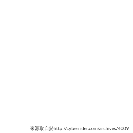
來源取自於http://cyberrider.com/archives/4009