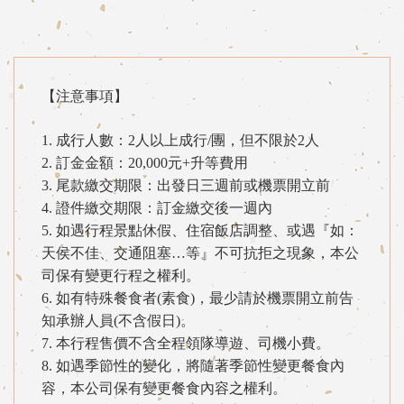
【注意事項】
1. 成行人數：2人以上成行/團，但不限於2人
2. 訂金金額：20,000元+升等費用
3. 尾款繳交期限：出發日三週前或機票開立前
4. 證件繳交期限：訂金繳交後一週內
5. 如遇行程景點休假、住宿飯店調整、或遇『如：
天侯不佳、交通阻塞…等』不可抗拒之現象，本公
司保有變更行程之權利。
6. 如有特殊餐食者(素食)，最少請於機票開立前告
知承辦人員(不含假日)。
7. 本行程售價不含全程領隊導遊、司機小費。
8. 如遇季節性的變化，將隨著季節性變更餐食內
容，本公司保有變更餐食內容之權利。