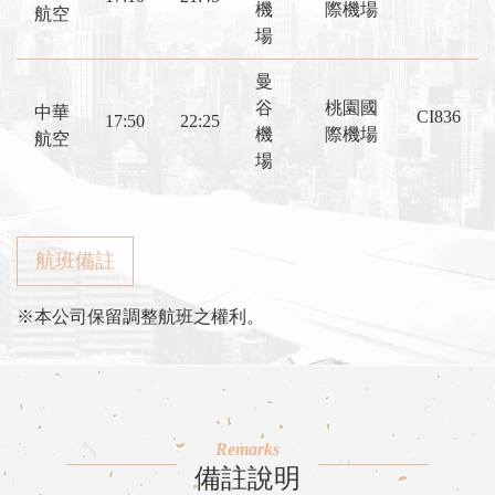
機
際機場
航空
場
曼
谷
桃園國
中華
CI836
17:50
22:25
機
際機場
航空
場
航班備註
※本公司保留調整航班之權利。
Remarks
備註說明