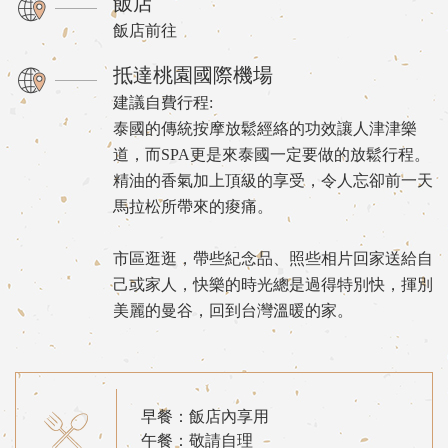
飯店
飯店前往
抵達桃園國際機場
建議自費行程:
泰國的傳統按摩放鬆經絡的功效讓人津津樂
道，而SPA更是來泰國一定要做的放鬆行程。
精油的香氣加上頂級的享受，令人忘卻前一天
馬拉松所帶來的痠痛。
市區逛逛，帶些紀念品、照些相片回家送給自
己或家人，快樂的時光總是過得特別快，揮別
美麗的曼谷，回到台灣溫暖的家。
早餐：飯店內享用
午餐：敬請自理