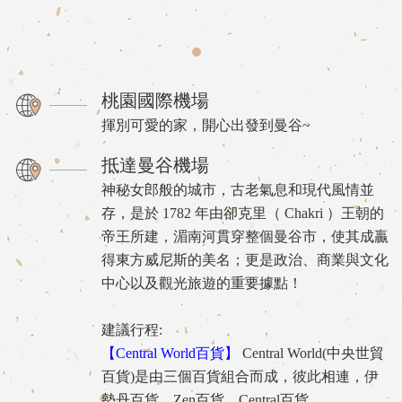
桃園國際機場
揮別可愛的家，開心出發到曼谷~
抵達曼谷機場
神秘女郎般的城市，古老氣息和現代風情並
存，是於 1782 年由卻克里（ Chakri ）王朝的
帝王所建，湄南河貫穿整個曼谷市，使其成贏
得東方威尼斯的美名；更是政治、商業與文化
中心以及觀光旅遊的重要據點！
建議行程:
【Central World百貨】
Central World(中央世貿
百貨)是由三個百貨組合而成，彼此相連，伊
勢丹百貨、Zen百貨、Central百貨。