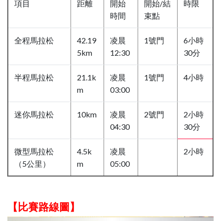
項目
距離
開始
開始/結
時限
時間
束點
全程馬拉松
42.19
凌晨
1號門
6小時
5km
12:30
30分
半程馬拉松
21.1k
凌晨
1號門
4小時
m
03:00
迷你馬拉松
10km
凌晨
2號門
2小時
04:30
30分
微型馬拉松
4.5k
凌晨
2小時
（5公里）
m
05:00
【比賽路線圖】