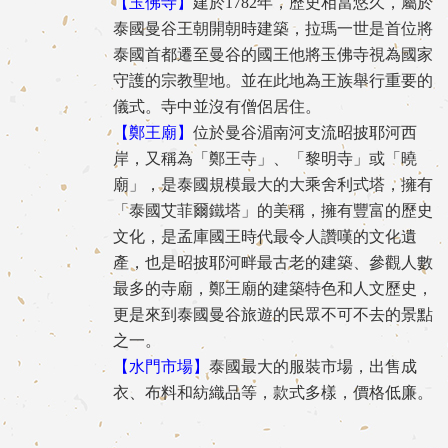
【玉佛寺】
建於1782年，歷史相當悠久，屬於
泰國曼谷王朝開朝時建築，拉瑪一世是首位將
泰國首都遷至曼谷的國王他將玉佛寺視為國家
守護的宗教聖地。並在此地為王族舉行重要的
儀式。寺中並沒有僧侶居住。
【鄭王廟】
位於曼谷湄南河支流昭披耶河西
岸，又稱為「鄭王寺」、「黎明寺」或「曉
廟」，是泰國規模最大的大乘舍利式塔，擁有
「泰國艾菲爾鐵塔」的美稱，擁有豐富的歷史
文化，是孟庫國王時代最令人讚嘆的文化遺
產，也是昭披耶河畔最古老的建築、參觀人數
最多的寺廟，鄭王廟的建築特色和人文歷史，
更是來到泰國曼谷旅遊的民眾不可不去的景點
之一。
【水門市場】
泰國最大的服裝市場，出售成
衣、布料和紡織品等，款式多樣，價格低廉。