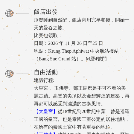
飯店出發
睡覺睡到自然醒，飯店內用完早餐後，開始一
天的曼谷之旅。
比賽包領取：
日期：2026 年 11 月 26 日至25 日
地點：Krung Thep Aphiwat 中央航站樓站
（Bang Sue Grand 站）。M層4號門
自由活動
建議行程:
大皇宮 、玉佛寺、鄭王廟都是不可不看的美
麗古蹟。高聳的尖頂以及金碧輝煌的建築，再
再都可以感受到濃濃的古泰風情。
【大皇宮】
從18世紀到20世紀中葉，曾是暹羅
王國的皇宮。也是泰國王室公定的居住地點，
在所有的泰國王宮中有著重要的地位。