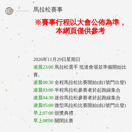
馬拉松賽事
※賽事行程以大會公佈為準，
本網頁僅供參考
2026年11月29日星期日
凌晨23:00
馬拉松選手
抵達會場並準備開始比
賽。
凌晨00:30
全程馬拉松比賽開始(由1號門出發)
凌晨03:00
半程馬拉松參賽者於起跑線集合
凌晨04:30
迷你馬拉松參賽者於起跑線集合
凌晨05:00
微型馬拉松比賽開始(由2號門出發)
早上07:00
頒獎典禮
早上08:00
關閉比賽