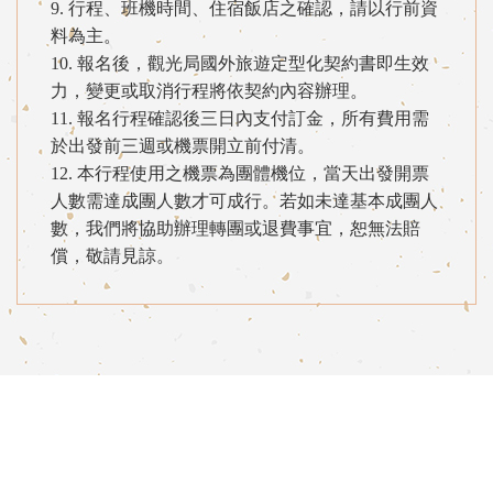
9. 行程、班機時間、住宿飯店之確認，請以行前資
料為主。
10. 報名後，觀光局國外旅遊定型化契約書即生效
力，變更或取消行程將依契約內容辦理。
11. 報名行程確認後三日內支付訂金，所有費用需
於出發前三週或機票開立前付清。
12. 本行程使用之機票為團體機位，當天出發開票
人數需達成團人數才可成行。若如未達基本成團人
數，我們將協助辦理轉團或退費事宜，恕無法賠
償，敬請見諒。
13. 為考量旅客自身之旅遊安全並顧及同團其他團
員之旅遊權益，年滿70歲以上、行動不便以及未成
年之貴賓，需有成年之親友同行，以維護您旅途上
的安全，不便之處，敬請見諒。
【護照&簽證規定】
1. 請確認護照效期必須於本行程回國日算起，有六