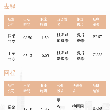
去程
航空
出發
抵達
出發機
抵達
航班
公司
時間
時間
場
機場
編號
桃園國
曼谷
長榮
BR67
08:50
11:50
際機場
機場
航空
桃園國
曼谷
中華
CI833
07:15
10:05
際機場
機場
航空
回程
航空
出發
抵達
出發
抵達機
航班
公司
時間
時間
機場
場
編號
曼
谷
桃園國
長榮
BR68
17:10
21:45