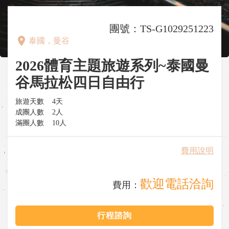
團號：TS-G1029251223
place
泰國，曼谷
2026體育主題旅遊系列~泰國曼
谷馬拉松四日自由行
旅遊天數
4天
成團人數
2人
滿團人數
10人
費用說明
歡迎電話洽詢
費用：
行程諮詢