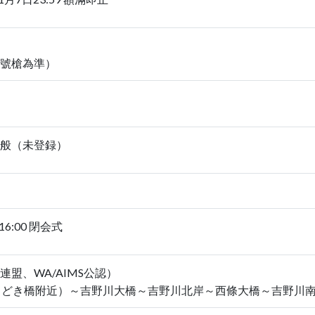
信號槍為準）
）
・一般（未登録）
6:00 閉会式
盟、WA/AIMS公認）
ちどき橋附近）～吉野川大橋～吉野川北岸～西條大橋～吉野川