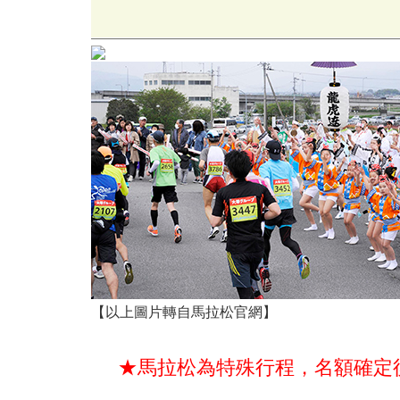
【以上圖片轉自馬拉松官網】
★馬拉松為特殊行程，名額確定