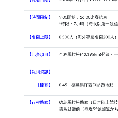
【時間限制】
9:00開始，16:00比賽結束
*時限：7小時（時限以第一波
【名額上限】
8,500人（海外專屬名額200人
【比賽項目】
全程馬拉松(42.195km)登録
【報到資訊】
【開幕】
8:45 德島県庁西側起跑地點 1
【行程路線】
德島馬拉松路線（日本陸上競技連
德島縣廳前（靠近55號國道か