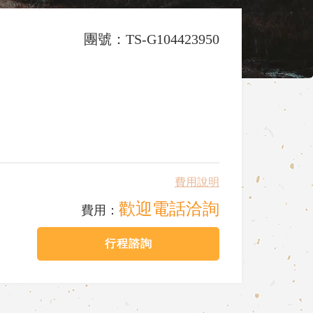
團號：TS-G104423950
費用說明
歡迎電話洽詢
費用：
行程諮詢