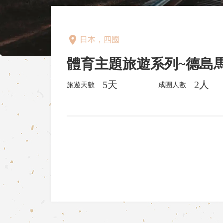
place
日本，四國
體育主題旅遊系列~德島
5天
2人
旅遊天數
成團人數