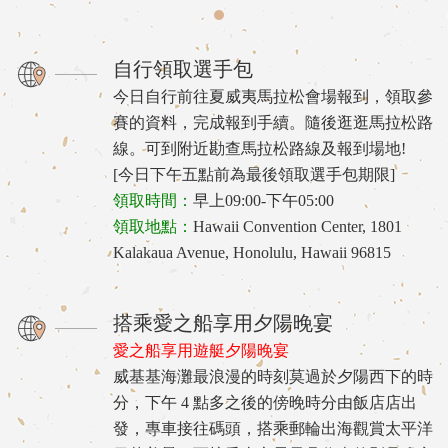
自行領取選手包
今日自行前往夏威夷馬拉松會場報到，領取參
賽的資料，完成報到手續。隨後逛逛馬拉松路
線。可到附近勘查馬拉松路線及報到場地!
[今日下午五點前為最後領取選手包期限]
領取時間：
早上09:00-下午05:00
領取地點：
Hawaii Convention Center, 1801
Kalakaua Avenue, Honolulu, Hawaii 96815
搭乘愛之船享用夕陽晚宴
愛之船享用遊艇夕陽晚宴
威基基海灘最浪漫的時刻莫過於夕陽西下的時
分，下午 4 點多之後的傍晚時分由飯店店出
發，專車接往碼頭，搭乘郵輪出海觀賞太平洋