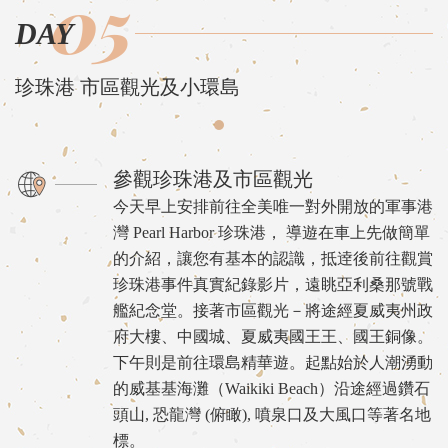
05
DAY
珍珠港 市區觀光及小環島
參觀珍珠港及市區觀光
今天早上安排前往全美唯一對外開放的軍事港
灣 Pearl Harbor 珍珠港， 導遊在車上先做簡單
的介紹，讓您有基本的認識，抵逹後前往觀賞
珍珠港事件真實紀錄影片，遠眺亞利桑那號戰
艦紀念堂。接著市區觀光－將途經夏威夷州政
府大樓、中國城、夏威夷國王王、國王銅像。
下午則是前往環島精華遊。起點始於人潮湧動
的威基基海灘（Waikiki Beach）沿途經過鑽石
頭山, 恐龍灣 (俯瞰), 噴泉口及大風口等著名地
標。