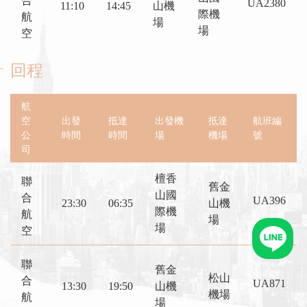
合
UA2380
11:10
14:45
山機
際機
航
場
場
空
回程
航
空
出發
抵達
出發機
抵達
航班編
公
時間
時間
場
機場
號
司
檀香
聯
舊金
山國
合
UA396
23:30
06:35
山機
際機
航
場
場
空
聯
舊金
松山
合
UA871
13:30
19:50
山機
機場
航
場