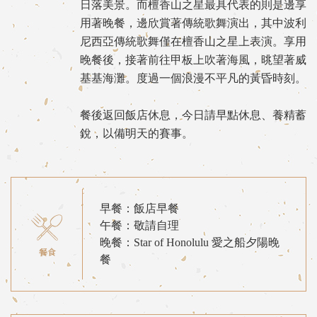
日落美景。而檀香山之星最具代表的則是邊享
用著晚餐，邊欣賞著傳統歌舞演出，其中波利
尼西亞傳統歌舞僅在檀香山之星上表演。享用
晚餐後，接著前往甲板上吹著海風，晀望著威
基基海灘。度過一個浪漫不平凡的黃昏時刻。
餐後返回飯店休息，今日請早點休息、養精蓄
銳，以備明天的賽事。
早餐：飯店早餐
午餐：敬請自理
晚餐：Star of Honolulu 愛之船夕陽晚
餐