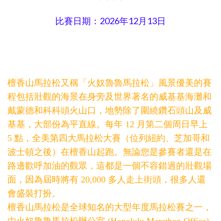
比賽日期：2026年12月13日
檀香山馬拉松又稱「火奴魯魯馬拉松」風景優美的賽
程包括壯觀的海景在身旁及世界著名的威基基海灘和
戴蒙德和科科頭火山口，地勢除了圍繞鑽石頭山及威
基基，大部份為平直線。每年 12 月第二個周日早上
5 點，全美第四大馬拉松大賽（位列紐約、芝加哥和
波士頓之後）在檀香山起跑。無論您是參賽者還是在
路邊歡呼加油的觀眾，這都是一個不容錯過的壯觀場
面，因為屆時將有 20,000 多人走上街頭，很多人還
會盛裝打扮。
檀香山馬拉松是全球知名的大型年度馬拉松賽之一，