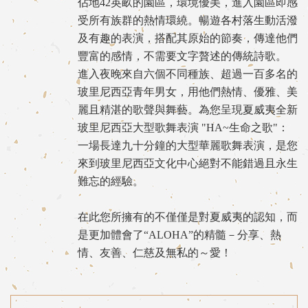
佔地42英畝的園區，環境優美，進入園區即感
受所有族群的熱情環繞。暢遊各村落生動活潑
及有趣的表演，搭配其原始的節奏，傳達他們
豐富的感情，不需要文字贅述的傳統詩歌。
進入夜晚來自六個不同種族、超過一百多名的
玻里尼西亞青年男女，用他們熱情、優雅、美
麗且精湛的歌聲與舞藝。為您呈現夏威夷全新
玻里尼西亞大型歌舞表演 "HA~生命之歌"：
一場長達九十分鐘的大型華麗歌舞表演，是您
來到玻里尼西亞文化中心絕對不能錯過且永生
難忘的經驗。
在此您所擁有的不僅僅是對夏威夷的認知，而
是更加體會了“ALOHA”的精髓－分享、熱
情、友善、仁慈及無私的～愛！