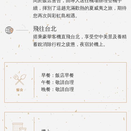
間於飯店會合，由專人送往機場辦理登機手
續，揮別了這趟充滿歡熱的夏威夷之旅，期待
您再次與彩虹島相遇。
飛往台北
搭乘豪華客機直飛台北，享受空中美景及養精
蓄銳消除行程之疲憊，夜宿於機上。
早餐：飯店早餐
午餐：敬請自理
晚餐：敬請自理