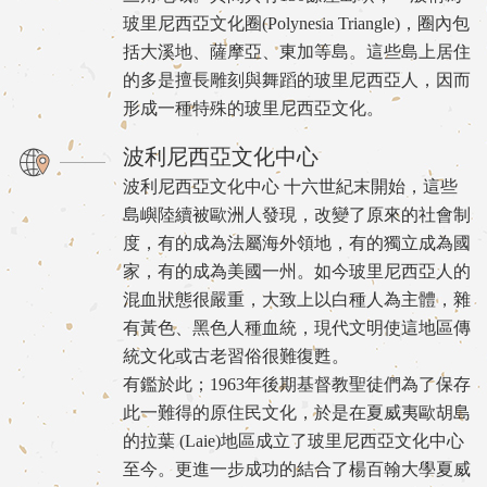
玻里尼西亞文化圈(Polynesia Triangle)，圈內包
括大溪地、薩摩亞、東加等島。這些島上居住
的多是擅長雕刻與舞蹈的玻里尼西亞人，因而
形成一種特殊的玻里尼西亞文化。
波利尼西亞文化中心
波利尼西亞文化中心 十六世紀末開始，這些
島嶼陸續被歐洲人發現，改變了原來的社會制
度，有的成為法屬海外領地，有的獨立成為國
家，有的成為美國一州。如今玻里尼西亞人的
混血狀態很嚴重，大致上以白種人為主體，雜
有黃色、黑色人種血統，現代文明使這地區傳
統文化或古老習俗很難復甦。
有鑑於此；1963年後期基督教聖徒們為了保存
此一難得的原住民文化，於是在夏威夷歐胡島
的拉葉 (Laie)地區成立了玻里尼西亞文化中心
至今。更進一步成功的結合了楊百翰大學夏威