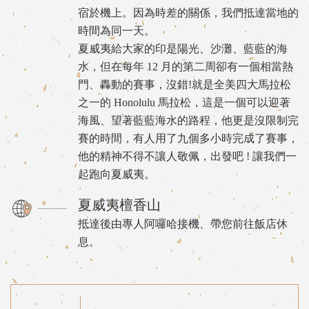
宿於機上。因為時差的關係，我們抵達當地的
時間為同一天。
夏威夷給大家的印是陽光、沙灘、藍藍的海
水，但在每年 12 月的第二周卻有一個相當熱
門、轟動的賽事，沒錯!就是全美四大馬拉松
之一的 Honolulu 馬拉松，這是一個可以迎著
海風、望著藍藍海水的路程，他更是沒限制完
賽的時間，有人用了九個多小時完成了賽事，
他的精神不得不讓人敬佩，出發吧 ! 讓我們一
起跑向夏威夷。
夏威夷檀香山
抵達後由專人阿囉哈接機、帶您前往飯店休
息。