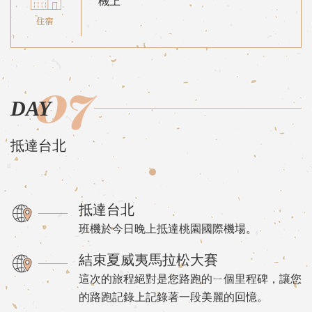
機上
07
DAY
抵達台北
抵達台北
班機於今日晚上抵達桃園國際機場。
結束夏威夷馬拉松大賽
這次的旅程絕對是您路跑的ㄧ個里程碑，讓您
的路跑記錄上記錄著一段美麗的回憶。