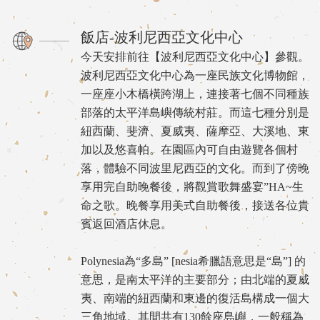
飯店-波利尼西亞文化中心
今天安排前往【波利尼西亞文化中心】參觀。
波利尼西亞文化中心為一座民族文化博物館，
一座座小木橋橫跨湖上，連接著七個不同種族
部落的太平洋島嶼傳統村莊。而這七種分別是
紐西蘭、斐濟、夏威夷、薩摩亞、大溪地、東
加以及悠喜帕。在園區內可自由遊覽各個村
落，體驗不同波里尼西亞的文化。而到了傍晚
享用完自助晚餐後，將觀賞歌舞盛宴”HA~生
命之歌。晚餐享用美式自助餐後，接送各位貴
賓返回酒店休息。
Polynesia為“多島” [nesia希臘語意思是“島”] 的
意思，是南太平洋的主要部分；由北端的夏威
夷、南端的紐西蘭和東邊的復活島構成一個大
三角地域。其間共有130餘座島嶼，一般稱為