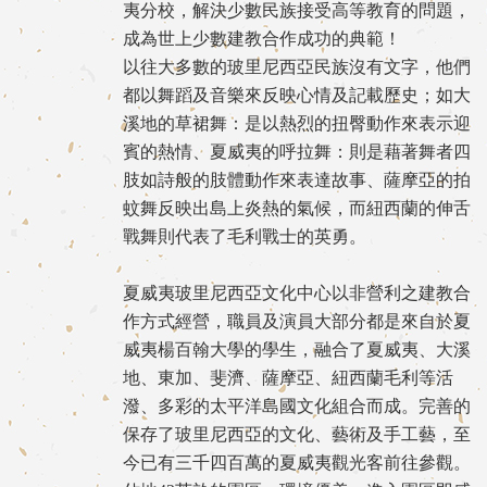
夷分校，解決少數民族接受高等教育的問題，
成為世上少數建教合作成功的典範！
以往大多數的玻里尼西亞民族沒有文字，他們
都以舞蹈及音樂來反映心情及記載歷史；如大
溪地的草裙舞：是以熱烈的扭臀動作來表示迎
賓的熱情、夏威夷的呼拉舞：則是藉著舞者四
肢如詩般的肢體動作來表達故事、薩摩亞的拍
蚊舞反映出島上炎熱的氣候，而紐西蘭的伸舌
戰舞則代表了毛利戰士的英勇。
夏威夷玻里尼西亞文化中心以非營利之建教合
作方式經營，職員及演員大部分都是來自於夏
威夷楊百翰大學的學生，融合了夏威夷、大溪
地、東加、斐濟、薩摩亞、紐西蘭毛利等活
潑、多彩的太平洋島國文化組合而成。完善的
保存了玻里尼西亞的文化、藝術及手工藝，至
今已有三千四百萬的夏威夷觀光客前往參觀。