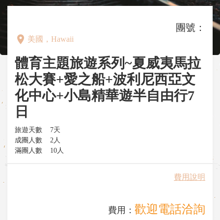
團號：
place
美國，Hawaii
體育主題旅遊系列~夏威夷馬拉
松大賽+愛之船+波利尼西亞文
化中心+小島精華遊半自由行7
日
旅遊天數
7天
成團人數
2人
滿團人數
10人
費用說明
歡迎電話洽詢
費用：