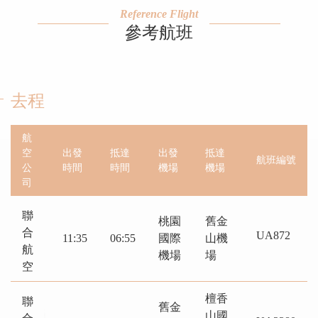
Reference Flight
參考航班
去程
航
空
出發
抵達
出發
抵達
航班編號
公
時間
時間
機場
機場
司
聯
桃園
舊金
合
UA872
11:35
06:55
國際
山機
航
機場
場
空
檀香
聯
舊金
山國