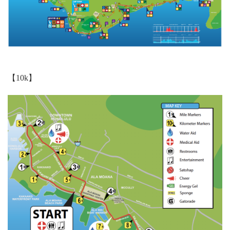
【10k】