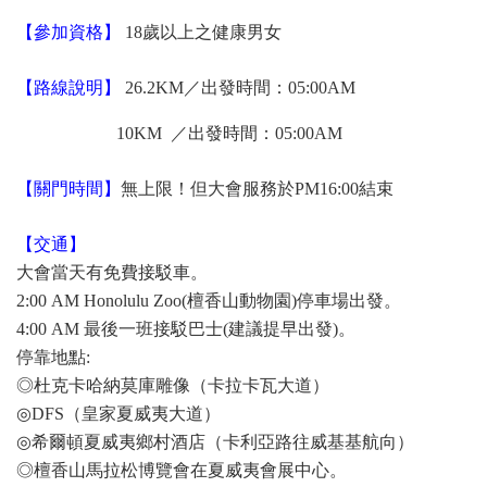
【參加資格】
18歲以上之健康男女
【路線說明】
26.2KM／出發時間：05:00AM
10KM ／出發時間：05:00AM
【關門時間】
無上限！但大會服務於PM16:00結束
【交通】
大會當天有免費接駁車。
2:00 AM Honolulu Zoo(檀香山動物園)停車場出發。
4:00 AM 最後一班接駁巴士(建議提早出發)。
停靠地點:
◎杜克卡哈納莫庫雕像（卡拉卡瓦大道）
◎DFS（皇家夏威夷大道）
◎希爾頓夏威夷鄉村酒店（卡利亞路往威基基航向）
◎檀香山馬拉松博覽會在夏威夷會展中心。