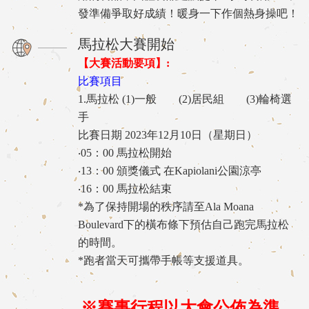
發準備爭取好成績！暖身一下作個熱身操吧！
馬拉松大賽開始
【大賽活動要項】:
比賽項目
1.馬拉松 (1)一般 (2)居民組 (3)輪椅選
手
比賽日期 2023年12月10日（星期日）
‧05：00 馬拉松開始
‧13：00 頒獎儀式 在Kapiolani公園涼亭
‧16：00 馬拉松結束
*為了保持開場的秩序請至Ala Moana
Boulevard下的橫布條下預估自己跑完馬拉松
的時間。
*跑者當天可攜帶手帳等支援道具。
※賽事行程以大會公佈為準，