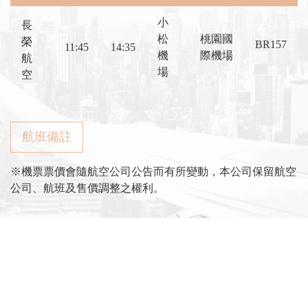
小
長
松
桃園國
榮
BR157
11:45
14:35
機
際機場
航
場
空
航班備註
※機票票價會隨航空公司公告而有所變動，本公司保留航空
公司、航班及售價調整之權利。