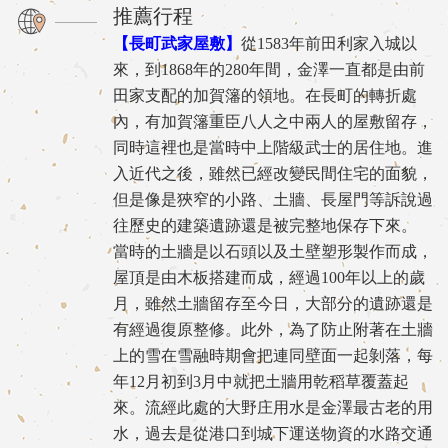
推薦行程
【長町武家屋敷】
從1583年前田利家入城以
來，到1868年的280年間，金澤一直都是由前
田家支配的加賀籓的領地。在長町的轉折處
內，有加賀籓重臣八人之中兩人的屋敷留存，
同時這裡也是當時中上階級武士的居住地。進
入近代之後，雖然已經改變民間住宅的面貌，
但是像是狹窄的小路、土牆、長屋門等訴說過
往歷史的建築遺跡還是被完整地保存下來。
當時的土牆是以石頭以及土壁塑形製作而成，
屋頂是由木板搭建而成，經過100年以上的歲
月，雖然土牆留存至今日，大部分的遺跡還是
有經過復原整修。此外，為了防止附著在土牆
上的雪在雪融時期會把連同壁面一起剝落，每
年12月初到3月中就把土牆用乾稻草覆蓋起
來。流經此處的大野庄用水是金澤最古老的用
水，過去是從港口到城下運送物資的水路交通