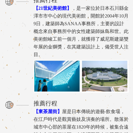
【21世紀美術館】
，是一家位於日本石川縣金
澤市市中心的現代美術館，開館於2004年10月
9日，建築師為SANAA事務所，主要的設計
概念來自事務所中的女性建築師妹島和世。此
美術館峻工前一個月，就獲得了威尼斯建築雙
年展的金獅獎，在其建築設計上，備受世人注
目。
推薦行程
【東茶屋街】
屋是日本傳統的遊藝‧飲食場，
在江戶時代是觀賞藝妓及演奏的場所。散落於
城市中心部的茶屋在1820年的時候，被集合遠