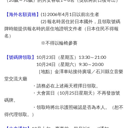
【海外名額資格】
(1) 2006年4月1日以前出生者
(2) 報名時居住於日本國外，且領取號碼
牌時能提供報名時的居住地證明文件者（日本住民不得報
名）
※不得以輪椅參賽
【號碼牌領取】
10月23日（星期五）13:30～21:00
10月24日（星期六）9:30～20:00
［地點］金澤車站接待廣場／石川縣立音樂
堂交流大廳
・請務必在上述兩天裡擇日領取。
・大會當日（10月25日星期天）不再發放號
碼牌。
・領取時將出示護照確認是否為本人。（恕不
得代理領取。）