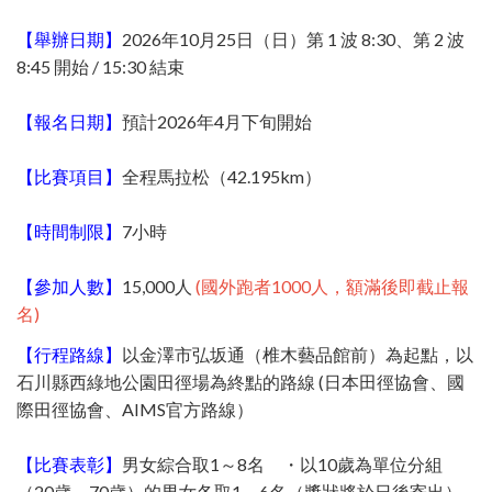
【舉辦日期】
2026年10月25日（日）第 1 波 8:30、第 2 波
8:45 開始 / 15:30 結束
【報名日期】
預計2026年4月下旬開始
【比賽項目】
全程馬拉松（42.195km）
【時間制限】
7小時
【參加人數】
15,000人
(國外跑者1000人，額滿後即截止報
名)
【行程路線】
以金澤市弘坂通（椎木藝品館前）為起點，以
石川縣西綠地公園田徑場為終點的路線 (日本田徑協會、國
際田徑協會、AIMS官方路線）
【比賽表彰】
男女綜合取1～8名 ・以10歲為單位分組
（20歲～70歲）的男女各取1～6名（獎狀將於日後寄出）