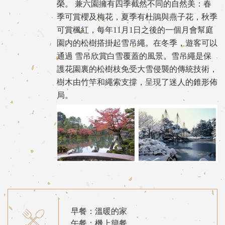
榮。 兼六園擁有四季截然不同的自然美：春
季可賞櫻及梅花，夏季有杜鵑與燕子花，秋季
可賞楓紅，每年11月1日之後的一個月會幫庭
園内的松樹搭掛起雪吊繩。在冬季，遊客可以
通過 雪吊欣賞白雪覆蓋的風景。雪吊繩是保
護花園裏的松樹枝免受大雪侵襲的傳統技術，
樹木由竹竿和繩索支撐，呈現了迷人的錐形佈
局。
早餐：溫暖的家
午餐：機上簡餐