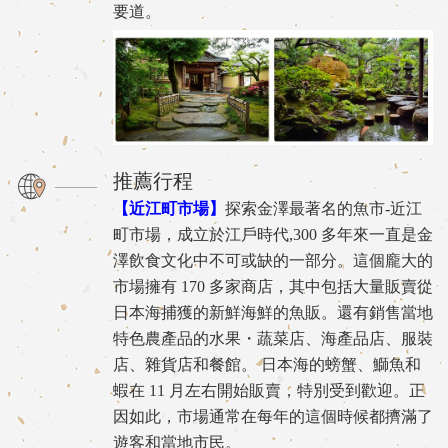
要道。
推薦行程
【近江町市場】
探索金澤最著名的魚市-近江
町市場，成立於江戶時代,300 多年來一直是金
澤飲食文化中不可或缺的一部分。這個龐大的
市場擁有 170 多家商店，其中包括大量販賣從
日本海捕獲的新鮮海鮮的魚販。還有銷售當地
特色農產品的水果・蔬菜店、海產品店、服裝
店、雜貨店和餐館。 日本海的螃蟹、鰤魚和
蝦在 11 月左右開始販賣，特別受到歡迎。正
因如此，市場通常在每年的這個時候都擠滿了
遊客和當地市民。