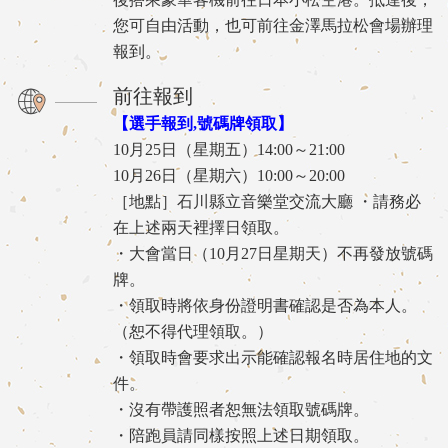
您可自由活動，也可前往金澤馬拉松會場辦理
報到。
前往報到
【選手報到,號碼牌領取】
10月25日（星期五）14:00～21:00
10月26日（星期六）10:00～20:00
［地點］石川縣立音樂堂交流大廳 ・請務必
在上述兩天裡擇日領取。
・大會當日（10月27日星期天）不再發放號碼
牌。
・領取時將依身份證明書確認是否為本人。
（恕不得代理領取。）
・領取時會要求出示能確認報名時居住地的文
件。
・沒有帶護照者恕無法領取號碼牌。
・陪跑員請同樣按照上述日期領取。