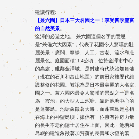
建議行程:
【兼六園】日本三大名園之一！享受四季豐富
的自然美景
。
金澤的必遊之地。 兼六園這個名字的意思
是“兼備六大因素”，代表了花園令人驚嘆的壯
麗美景：廣闊、寧靜、人工、古老、流水和壯
麗景色。庭園面積11.4公頃，位於金澤市中心
的高處，毗鄰金澤城。是封建時代統治加賀藩
（現在的石川和富山地區）的前田家族歴代維
護整修的花園。被認為是日本最美麗的大名庭
園之一。兼六園内最令人驚嘆的景點之一是名
為「霞池」的大型人工池塘。靠近池塘中心的
是蓬莱島。池塘象徵著大海，而蓬莱島是意指
在海上的神聖島嶼，據信有一位擁有神奇力量
的長生不老的隱士居住在上面。因此，池塘和
島嶼的建造象徵著加賀藩的長壽和永恆的繁