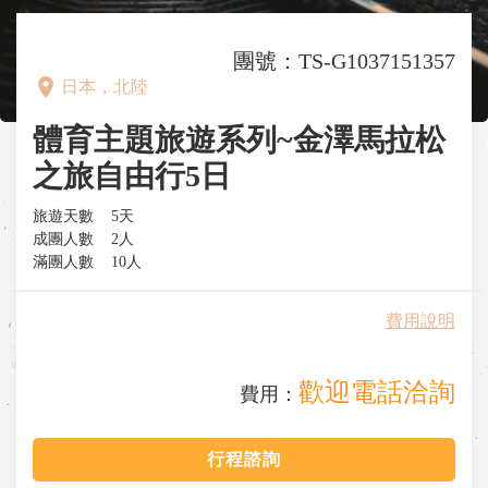
團號：TS-G1037151357
place
日本，北陸
體育主題旅遊系列~金澤馬拉松
之旅自由行5日
旅遊天數
5天
成團人數
2人
滿團人數
10人
費用說明
歡迎電話洽詢
費用：
行程諮詢