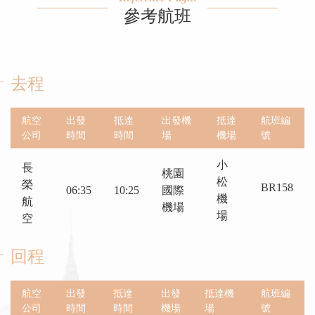
參考航班
去程
航空
出發
抵達
出發機
抵達
航班編
公司
時間
時間
場
機場
號
小
長
桃園
松
榮
BR158
06:35
10:25
國際
機
航
機場
場
空
回程
航空
出發
抵達
出發
抵達機
航班編
公司
時間
時間
機場
場
號