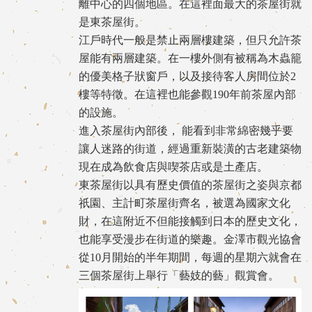
離中心的四個地區。在這裡面最大的茶屋街就
是東茶屋街。
江戶時代一般是禁止兩層樓建築，但只允許茶
屋能有兩層建築。在一樓外側有被稱為木蟲籠
的優美格子狀窗戶，以及接待客人房間位於2
樓等特徵。在這裡也能參觀190年前茶屋內部
的設施。
進入茶屋街內部後， 能看到非常綿密幾乎要
讓人迷路的街道，經過重新裝潢的古老建築物
現在成為飲食店與喫茶店或是土產店。
東茶屋街以具有歷史價值的茶屋街之姿與京都
祇園、主計町茶屋街齊名，被選為國家文化
財，在這附近不但能接觸到日本的歷史文化，
也能享受漫步在街道的樂趣。金澤市觀光協會
從10月開始的半年期間，每週的星期六就會在
三個茶屋街上舉行「藝妓的藝」觀賞會。