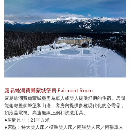
露易絲湖費爾蒙城堡房 Fairmont Room
露易絲湖費爾蒙城堡房為單人或雙人提供舒適的住宿。房間
能俯瞰整個城堡和山邊，客房內提供多種現代化的必需品，
如液晶電視、高速無線上網和洗漱用具。
●房間尺寸：21平方米
●床型：特大雙人床／標準雙人床／兩張雙人床／兩張單人