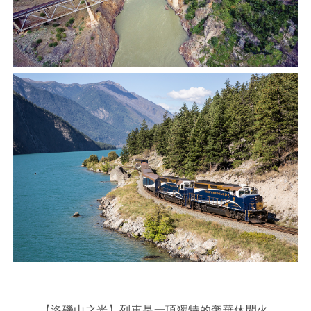
【洛磯山之光】列車是一項獨特的奢華休閒火