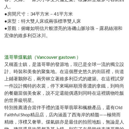
人。
●房間尺寸：34平方米－41平方米
●床型：特大雙人床或兩張標準雙人床
●景觀：俯瞰如明信片般漂亮的洛磯山脈珍珠－露易絲湖和
宏偉的維多利亞冰川。
溫哥華煤氣鎮（Vancouver gastown ）
又稱蓋士鎮，是溫哥華的發源地，現已是全球一流的獨立設
計、時裝和美食的聚集地。在這個歷史悠久的街區裡，街道
上鋪著鵝卵石，兩旁林立著維多利亞式的建築。在這裡試穿
一件設計獨特的衣裳，停下來喝杯順滑香濃的拿鐵，到時尚
的餐廳當個美食家，說不定還能偶遇到同時在這裡購物吃飯
的世界級明星。
特別推薦適合當伴手禮的溫哥華翡翠和楓糖產品，還有Old
Faithful Shop精品店，店內涵蓋了西海岸的精髓——極簡而
精緻，淳樸又奢華。煤氣鎮亦是最佳的拍照地點，無論是人
物、建築還是街景都及其上鏡，別忘了在最能代表溫哥華的