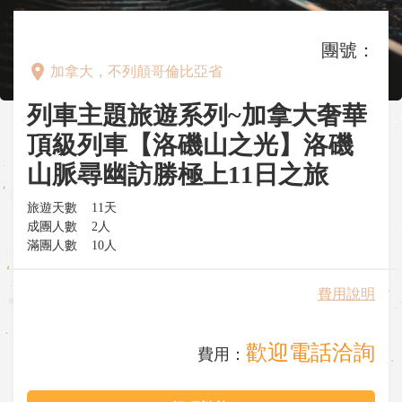
團號：
place
加拿大，不列顛哥倫比亞省
列車主題旅遊系列~加拿大奢華
頂級列車【洛磯山之光】洛磯
山脈尋幽訪勝極上11日之旅
旅遊天數
11天
成團人數
2人
滿團人數
10人
費用說明
歡迎電話洽詢
費用：