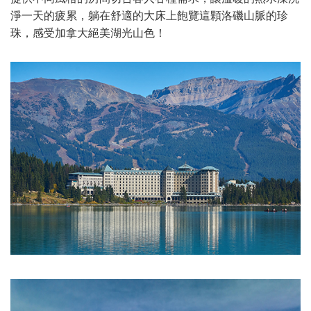
淨一天的疲累，躺在舒適的大床上飽覽這顆洛磯山脈的珍
珠，感受加拿大絕美湖光山色！