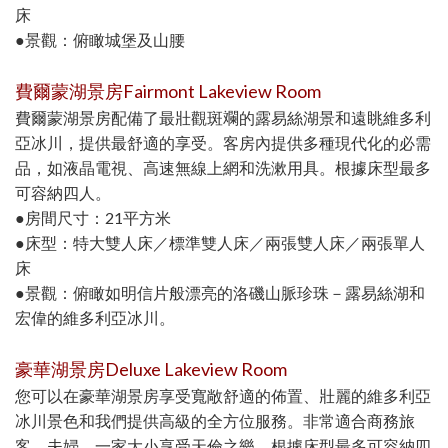
床
●景觀：俯瞰城堡及山腰
費爾蒙湖景房Fairmont Lakeview Room
費爾蒙湖景房配備了最壯觀斑斕的露易絲湖景和遠眺維多利
亞冰川，提供最舒適的享受。客房內提供多種現代化的必需
品，如液晶電視、高速無線上網和洗漱用具。根據床型最多
可容納四人。
●房間尺寸：21平方米
●床型：特大雙人床／標準雙人床／兩張雙人床／兩張單人
床
●景觀：俯瞰如明信片般漂亮的洛磯山脈珍珠－露易絲湖和
宏偉的維多利亞冰川。
豪華湖景房Deluxe Lakeview Room
您可以在豪華湖景房享受寬敞舒適的佈置、壯麗的維多利亞
冰川景色和我們提供高級的全方位服務。非常適合商務旅
客、夫婦、一家大小享受天倫之樂。根據床型最多可容納四