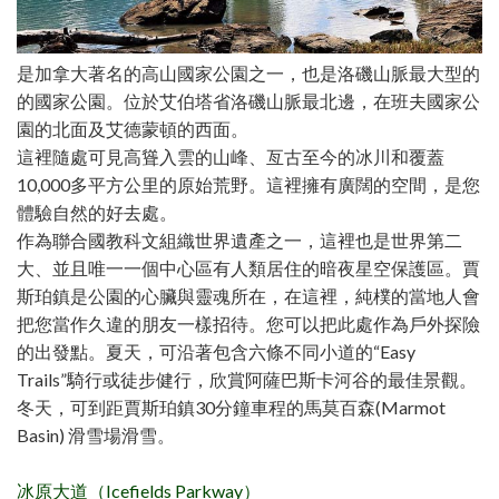
是加拿大著名的高山國家公園之一，也是洛磯山脈最大型的
的國家公園。位於艾伯塔省洛磯山脈最北邊，在班夫國家公
園的北面及艾德蒙頓的西面。
這裡隨處可見高聳入雲的山峰、亙古至今的冰川和覆蓋
10,000多平方公里的原始荒野。這裡擁有廣闊的空間，是您
體驗自然的好去處。
作為聯合國教科文組織世界遺產之一，這裡也是世界第二
大、並且唯一一個中心區有人類居住的暗夜星空保護區。賈
斯珀鎮是公園的心臟與靈魂所在，在這裡，純樸的當地人會
把您當作久違的朋友一樣招待。您可以把此處作為戶外探險
的出發點。夏天，可沿著包含六條不同小道的“Easy
Trails”騎行或徒步健行，欣賞阿薩巴斯卡河谷的最佳景觀。
冬天，可到距賈斯珀鎮30分鐘車程的馬莫百森(Marmot
Basin) 滑雪場滑雪。
冰原大道（Icefields Parkway）