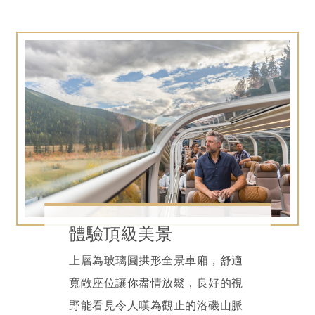
體驗頂級美景
上層為玻璃圓拱形全景車廂，舒適
寬敞座位讓你盡情放鬆，良好的視
野能看見令人嘆為觀止的洛磯山脈