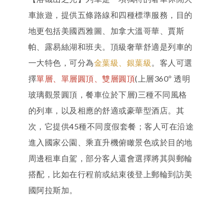
車旅遊，提供五條路線和四種標準服務，目的
地更包括美國西雅圖、加拿大溫哥華、賈斯
帕、露易絲湖和班夫。頂級奢華舒適是列車的
一大特色，可分為
金葉級、銀葉級
。客人可選
擇
單層、單層圓頂、雙層圓頂
(上層360º 透明
玻璃觀景圓頂，餐車位於下層)三種不同風格
的列車，以及相應的舒適或豪華型酒店。其
次，它提供45種不同度假套餐；客人可在沿途
進入國家公園、乘直升機俯瞰景色或於目的地
周邊租車自駕，部分客人還會選擇將其與郵輪
搭配，比如在行程前或結束後登上郵輪到訪美
國阿拉斯加。