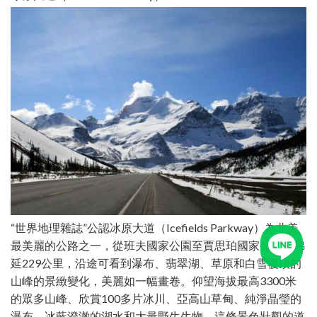
“世界地理雜誌”公認冰原大道（Icefields Parkway）為北美
最美麗的公路之一，從班夫國家公園至賈思珀國家公園，綿
延229公里，沿途可看到瀑布、翡翠湖、草原和白雪覆頂的
山峰的景緻變化，美麗如一幅畫卷。仰望海拔最高3300米
的眾多山峰、欣賞100多片冰川、亞高山草甸、純淨晶瑩的
瀑布、冰藍澄澈的湖水和大量野生生物。這條景色壯觀的道