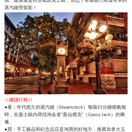
蒸汽鐘旁留影！
☆建議行程☆
●看：年代悠久的蒸汽鐘（Steamclock）每隔15分鐘噴氣報
時，在蓋士鎮內尋找淘金者“蓋仙傑克”（Gassy Jack）的雕
像。
●買：手工藝品和紀念品店是淘寶的好地方，推薦加拿大玉