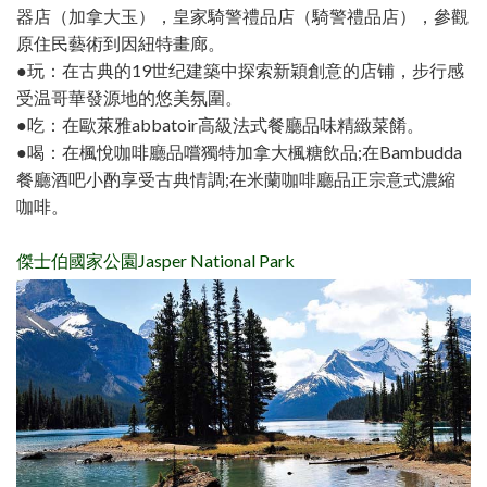
器店（加拿大玉），皇家騎警禮品店（騎警禮品店），參觀
原住民藝術到因紐特畫廊。
●玩：在古典的19世纪建築中探索新穎創意的店铺，步行感
受温哥華發源地的悠美氛圍。
●吃：在歐萊雅abbatoir高級法式餐廳品味精緻菜餚。
●喝：在楓悅咖啡廳品嚐獨特加拿大楓糖飲品;在Bambudda
餐廳酒吧小酌享受古典情調;在米蘭咖啡廳品正宗意式濃縮
咖啡。
傑士伯國家公園Jasper National Park