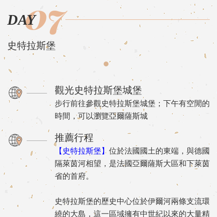
07
DAY
史特拉斯堡
觀光史特拉斯堡城堡
步行前往參觀史特拉斯堡城堡；下午有空閒的
時間，可以瀏覽亞爾薩斯城
推薦行程
【史特拉斯堡】
位於法國國土的東端，與德國
隔萊茵河相望，是法國亞爾薩斯大區和下萊茵
省的首府。
史特拉斯堡的歷史中心位於伊爾河兩條支流環
繞的大島，這一區域擁有中世紀以來的大量精