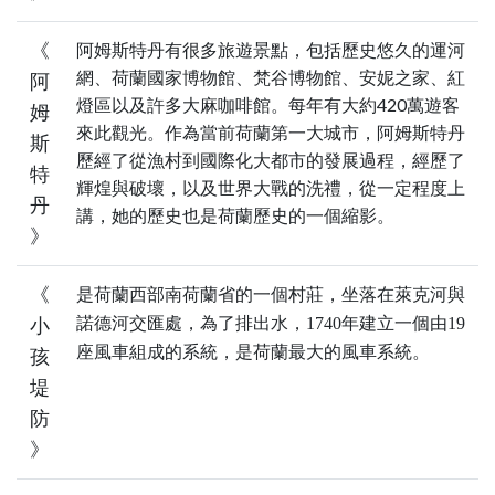
阿姆斯特丹有很多旅遊景點，包括歷史悠久的運河
《
網、荷蘭國家博物館、梵谷博物館、安妮之家、紅
阿
燈區以及許多大麻咖啡館。每年有大約420萬遊客
姆
來此觀光。作為當前荷蘭第一大城市，阿姆斯特丹
斯
歷經了從漁村到國際化大都市的發展過程，經歷了
特
輝煌與破壞，以及世界大戰的洗禮，從一定程度上
丹
講，她的歷史也是荷蘭歷史的一個縮影。
》
《
是荷蘭西部南荷蘭省的一個村莊，坐落在萊克河與
諾德河交匯處，為了排出水，1740年建立一個由19
小
座風車組成的系統，是荷蘭最大的風車系統。
孩
堤
防
》