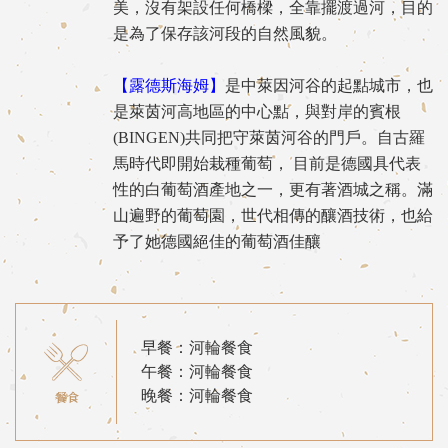
美，沒有架設任何橋樑，全靠擺渡過河，目的
是為了保存該河段的自然風貌。
【露德斯海姆】
是中萊因河谷的起點城市，也
是萊茵河高地區的中心點，與對岸的賓根
(BINGEN)共同把守萊茵河谷的門戶。自古羅
馬時代即開始栽種葡萄， 目前是德國具代表
性的白葡萄酒產地之一，更有著酒城之稱。滿
山遍野的葡萄園，世代相傳的釀酒技術，也給
予了她德國絕佳的葡萄酒佳釀
早餐：河輪餐食
午餐：河輪餐食
晚餐：河輪餐食