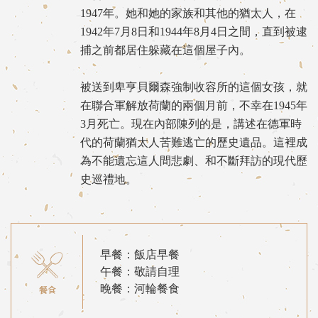
1947年。她和她的家族和其他的猶太人，在
1942年7月8日和1944年8月4日之間，直到被逮
捕之前都居住躲藏在這個屋子內。
被送到卑亨貝爾森強制收容所的這個女孩，就
在聯合軍解放荷蘭的兩個月前，不幸在1945年
3月死亡。現在內部陳列的是，講述在德軍時
代的荷蘭猶太人苦難逃亡的歷史遺品。這裡成
為不能遺忘這人間悲劇、和不斷拜訪的現代歷
史巡禮地。
早餐：飯店早餐
午餐：敬請自理
晚餐：河輪餐食