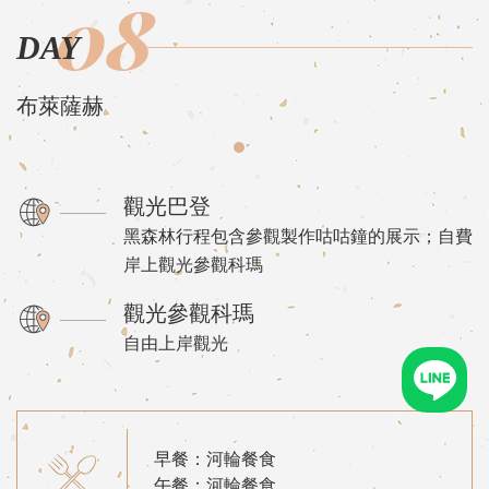
08
DAY
布萊薩赫
觀光巴登
黑森林行程包含參觀製作咕咕鐘的展示；自費
岸上觀光參觀科瑪
觀光參觀科瑪
自由上岸觀光
早餐：河輪餐食
午餐：河輪餐食