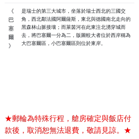
《
是瑞士的第三大城市，坐落於瑞士西北的三國交
角，西北鄰法國阿爾薩斯，東北與德國南北走向的
巴
黑森林山脈接壤；而萊茵河在此東注北湧穿城而
塞
去，將巴塞爾一分為二，版圖較大者位於西岸稱為
爾
大巴塞爾區，小巴塞爾區則位於東岸。
》
★郵輪為特殊行程，艙房確定與飯店付
款後，取消恕無法退費，敬請見諒。★