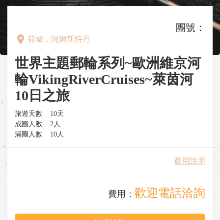
團號：
place
荷蘭，阿姆斯特丹
世界主題郵輪系列~歐洲維京河
輪VikingRiverCruises~萊茵河
10日之旅
旅遊天數
10天
成團人數
2人
滿團人數
10人
費用說明
歡迎電話洽詢
費用：