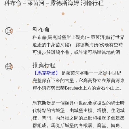
科布侖－萊茵河－露德斯海姆 河輪行程
科布侖
科布侖(馬克斯堡岸上觀光)－萊茵河(航行世界
遺產的中萊茵河段)－露德斯海姆(傍晚有空時
可漫步於斑鳩小巷，或許還可品嚐當地的酒
推薦行程
【馬克斯堡】
是萊茵河谷唯一一座從中世紀
完整保存下來的古堡，它高高聳立在萊茵河東
岸小鎮布勞巴赫Braubach上方的岩石小山上。
馬克斯堡是一個頗具中世紀要塞據點的騎士時
代特點的古城堡，由城堡主樓、塔樓、住宅城
樓、閘門、內外牆之間的迴廊和棱堡多個建築
群組成。馬克斯城堡內各樓層、廳堂、轉角、