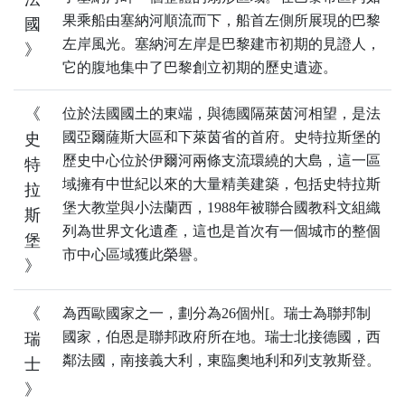
果乘船由塞納河順流而下，船首左側所展現的巴黎
國
左岸風光。塞納河左岸是巴黎建市初期的見證人，
》
它的腹地集中了巴黎創立初期的歷史遺迹。
《
位於法國國土的東端，與德國隔萊茵河相望，是法
國亞爾薩斯大區和下萊茵省的首府。史特拉斯堡的
史
歷史中心位於伊爾河兩條支流環繞的大島，這一區
特
域擁有中世紀以來的大量精美建築，包括史特拉斯
拉
堡大教堂與小法蘭西，1988年被聯合國教科文組織
斯
列為世界文化遺產，這也是首次有一個城市的整個
堡
市中心區域獲此榮譽。
》
《
為西歐國家之一，劃分為26個州[。瑞士為聯邦制
國家，伯恩是聯邦政府所在地。瑞士北接德國，西
瑞
鄰法國，南接義大利，東臨奧地利和列支敦斯登。
士
》