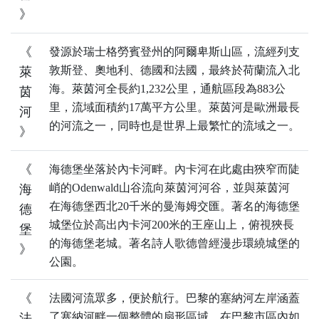
》
《
發源於瑞士格勞賓登州的阿爾卑斯山區，流經列支
敦斯登、奧地利、德國和法國，最終於荷蘭流入北
萊
海。萊茵河全長約1,232公里，通航區段為883公
茵
里，流域面積約17萬平方公里。萊茵河是歐洲最長
河
的河流之一，同時也是世界上最繁忙的流域之一。
》
《
海德堡坐落於內卡河畔。內卡河在此處由狹窄而陡
峭的Odenwald山谷流向萊茵河河谷，並與萊茵河
海
在海德堡西北20千米的曼海姆交匯。著名的海德堡
德
城堡位於高出內卡河200米的王座山上，俯視狹長
堡
的海德堡老城。著名詩人歌德曾經漫步環繞城堡的
》
公園。
《
法國河流眾多，便於航行。巴黎的塞納河左岸涵蓋
了塞納河畔一個整體的扇形區域。在巴黎市區內如
法