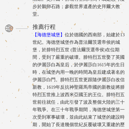
步於鵝卵石路；參觀世界遺產的史拜爾大教
堂。
推薦行程
【海德堡城堡】
位於德國的西南部，始建於13
世紀。海德堡城堡作為普法爾茨選帝侯的城
堡，於腓特烈五世 (普法爾茨選帝侯)在位期
間，受到了嚴重的破壞。腓特烈五世娶了英國
的伊麗莎白為皇后，於伊麗莎白1615年的生日
時，在城堡內用一晚的時間為皇后建成著名的
伊麗莎白門。腓特烈五世更跟隨伊麗莎白改信
新教，1619年反抗神聖羅馬帝國的新教徒將腓
特烈五世推上波西米亞國王的王位。腓特烈五
世前往就任，由此引發了波及整個大陸的三十
年戰爭。在三十年戰爭期間，海德堡城堡第一
次受到軍事破壞，並由此結束了城堡的建設時
期，開始了長達幾個世紀反覆破壞又重建的歷