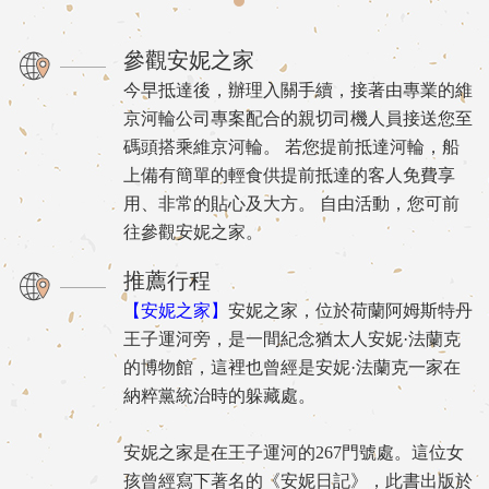
參觀安妮之家
今早抵達後，辦理入關手續，接著由專業的維
京河輪公司專案配合的親切司機人員接送您至
碼頭搭乘維京河輪。 若您提前抵達河輪，船
上備有簡單的輕食供提前抵達的客人免費享
用、非常的貼心及大方。 自由活動，您可前
往參觀安妮之家。
推薦行程
【安妮之家】
安妮之家，位於荷蘭阿姆斯特丹
王子運河旁，是一間紀念猶太人安妮·法蘭克
的博物館，這裡也曾經是安妮·法蘭克一家在
納粹黨統治時的躲藏處。
安妮之家是在王子運河的267門號處。這位女
孩曾經寫下著名的《安妮日記》，此書出版於