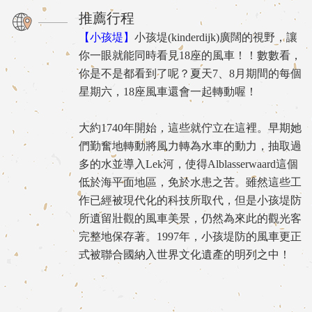
推薦行程
【小孩堤】
小孩堤(kinderdijk)廣闊的視野，讓
你一眼就能同時看見18座的風車！！數數看，
你是不是都看到了呢？夏天7、8月期間的每個
星期六，18座風車還會一起轉動喔！
大約1740年開始，這些就佇立在這裡。早期她
們勤奮地轉動將風力轉為水車的動力，抽取過
多的水並導入Lek河，使得Alblasserwaard這個
低於海平面地區，免於水患之苦。雖然這些工
作已經被現代化的科技所取代，但是小孩堤防
所遺留壯觀的風車美景，仍然為來此的觀光客
完整地保存著。1997年，小孩堤防的風車更正
式被聯合國納入世界文化遺產的明列之中！