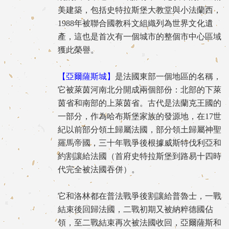
美建築，包括史特拉斯堡大教堂與小法蘭西，
1988年被聯合國教科文組織列為世界文化遺
產，這也是首次有一個城市的整個市中心區域
獲此榮譽。
【亞爾薩斯城】
是法國東部一個地區的名稱，
它被萊茵河南北分開成兩個部份：北部的下萊
茵省和南部的上萊茵省。古代是法蘭克王國的
一部分，作為哈布斯堡家族的發源地，在17世
紀以前部分領土歸屬法國，部分領土歸屬神聖
羅馬帝國，三十年戰爭後根據威斯特伐利亞和
約割讓給法國（首府史特拉斯堡到路易十四時
代完全被法國吞併）。
它和洛林都在普法戰爭後割讓給普魯士，一戰
結束後回歸法國，二戰初期又被納粹德國佔
領，至二戰結束再次被法國收回，亞爾薩斯和