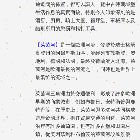
通道間的佈置，都可以讓人一覽中古時期城堡
生活作息的真實面貌。特別令人印象深刻的是
酒窖、廚房、騎士大廳、禮拜堂、軍械庫以及
酷刑所用的懲罰和拷打工具。
【萊茵河】
是一條歐洲河流，發源於瑞士格勞
賓登州的阿爾卑斯山區，流經列支敦斯登、奧
地利、德國和法國，最終於荷蘭流入北海。萊
茵河是歐洲最長的河流之一，同時也是世界上
最繁忙的流域之一。
萊茵河三角洲由於交通便利，形成了許多歐洲
早期的商業城市，例如布魯日、安特衛普與鹿
特丹等。在歷史上，萊茵河與多瑙河共同構成
羅馬帝國北界，擔任貿易交通的用途。萊茵河
沿岸有許多葡萄園，也有許多古堡和田園村
鎮。從美因茲到科布倫茨的萊茵河段風景優