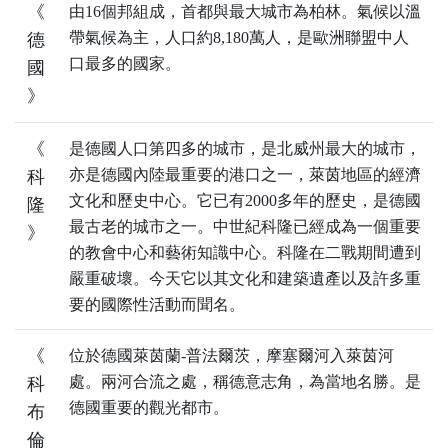
《
由16個邦組成，首都與最大城市為柏林。氣候以溫
帶氣候為主，人口約8,180萬人，是歐洲聯盟中人
德
口最多的國家。
國
》
《
是德國人口第四多的城市，是北威州最大的城市，
亦是德國內陸最重要的港口之一，萊茵地區的經濟
科
文化和歷史中心。它已有2000多年的歷史，是德國
隆
最古老的城市之一。中世紀科隆已經成為一個重要
》
的教會中心和藝術知識中心。科隆在二戰期間遭到
嚴重破壞。今天它以其文化和建築遺產以及許多重
要的國際性活動而聞名。
《
位於德國萊茵蘭-普法爾茨，摩塞爾河入萊茵河
處。兩河合流之處，稱德意志角，為當地名勝。是
科
德國重要的觀光都市。
布
倫