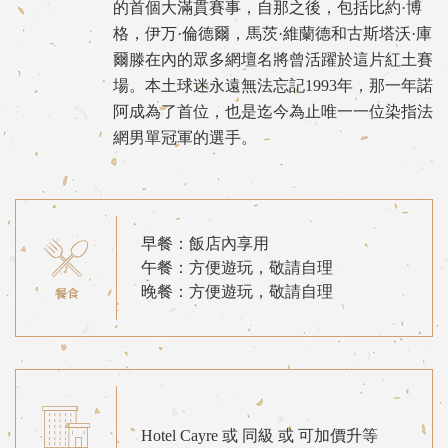
的首個大滿貫賽事，自那之後，包括比約·博
格，伊万·倫德爾，馬茨·維蘭德和古斯塔沃·庫
爾滕在內的眾多網壇名將曾活躍於這片紅土賽
場。本土球迷永遠無法忘記1993年，那一年諾
阿成為了首位，也是迄今為止唯一一位染指法
網男單冠軍的選手。
早餐：飯店內享用
午餐：方便遊玩，敬請自理
晚餐：方便遊玩，敬請自理
Hotel Cayre 或 同級 或 可加價升等