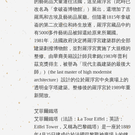
的藝術品大量運往法國，送至羅浮宮（此時已
改名為「拿破崙博物館」）展出，還增加了古
羅馬和古埃及藝術品展廳。但隨著1815年拿破
崙的第二次退位和終生放逐，羅浮宮藏品中約
有5000多件藝術品被歸還給原來所屬國。
1981年，法國政府決定將羅浮宮建築群的全部
建築劃撥博物館，並對羅浮宮實施了大規模的
整修。由華裔美籍設計師貝聿銘(1983年普利
茲克獎得主，被譽為「現代主義建築的最後大
師」)（the last master of high modernist
architecture）設計的位於羅浮宮中央廣場上的
透明金字塔建築。整修後的羅浮宮於1989年重
新開放。
艾菲爾鐵塔
艾菲爾鐵塔（法語：La Tour Eiffel；英語：
Eiffel Tower，又稱為巴黎鐵塔）是一座於1889
年4月25日建成位於法國巴黎戰神廣場上的鏤