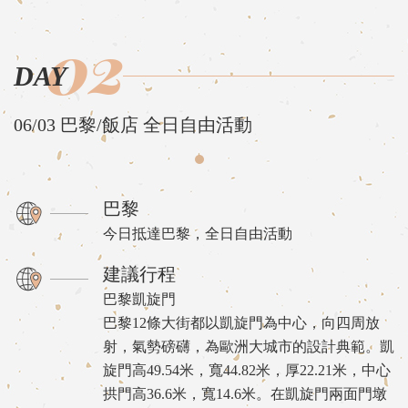
02
DAY
06/03 巴黎/飯店 全日自由活動
巴黎
今日抵達巴黎，全日自由活動
建議行程
巴黎凱旋門
巴黎12條大街都以凱旋門為中心，向四周放
射，氣勢磅礴，為歐洲大城市的設計典範。凱
旋門高49.54米，寬44.82米，厚22.21米，中心
拱門高36.6米，寬14.6米。在凱旋門兩面門墩