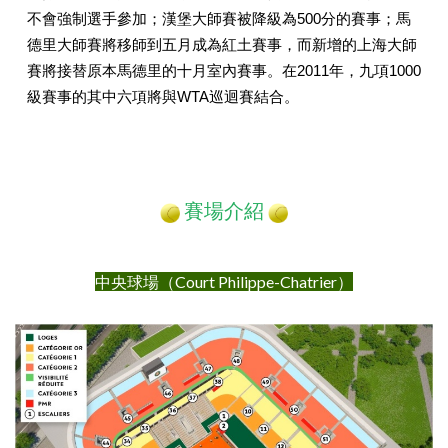
不會強制選手參加；漢堡大師賽被降級為500分的賽事；馬
德里大師賽將移師到五月成為紅土賽事，而新增的上海大師
賽將接替原本馬德里的十月室內賽事。在2011年，九項1000
級賽事的其中六項將與WTA巡迴賽結合。
賽場介紹
中央球場
（
Court Philippe-Chatrier）