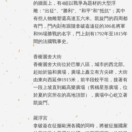
的牆面上，有4組以戰爭為題材的大型浮
雕："出征"、"勝利"、"和平"和"抵抗"；其中
有些人物雕塑還高達五六米。凱旋門的四周都
有門，門內刻有跟隨拿破崙遠征的386名將軍
和96場勝戰的名字，門上刻有1792年至1815年
間的法國戰事史。
香榭麗舍大街
香榭麗舍大街位於巴黎八區，城市的西北部。
起始於協和廣場，廣場上矗立有方尖碑，大街
由東向西延伸1915米，前半段較平坦，接著有
一段上坡直到戴高樂廣場（舊稱星形廣場，位
於夏約宮所在的高地頂部），廣場中心屹立著
凱旋門。
羅浮宮
拿破崙在征服歐洲各國的同時，將被征服國家