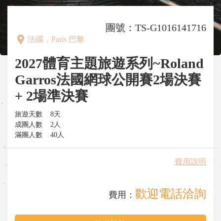
團號：TS-G1016141716
place
法國，Paris 巴黎
2027體育主題旅遊系列~Roland
Garros法國網球公開賽2場決賽
+ 2場準決賽
旅遊天數
8天
成團人數
2人
滿團人數
40人
費用說明
歡迎電話洽詢
費用：