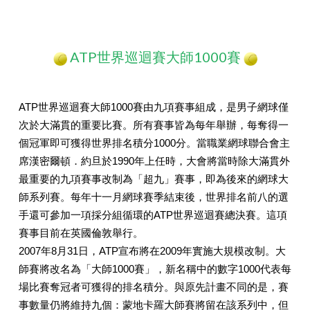
ATP世界巡迴賽大師1000賽
ATP世界巡迴賽大師1000賽由九項賽事組成，是男子網球僅
次於大滿貫的重要比賽。所有賽事皆為每年舉辦，每奪得一
個冠軍即可獲得世界排名積分1000分。當職業網球聯合會主
席漢密爾頓．約旦於1990年上任時，大會將當時除大滿貫外
最重要的九項賽事改制為「超九」賽事，即為後來的網球大
師系列賽。每年十一月網球賽季結束後，世界排名前八的選
手還可參加一項採分組循環的ATP世界巡迴賽總決賽。這項
賽事目前在英國倫敦舉行。
2007年8月31日，ATP宣布將在2009年實施大規模改制。大
師賽將改名為「大師1000賽」，新名稱中的數字1000代表每
場比賽奪冠者可獲得的排名積分。與原先計畫不同的是，賽
事數量仍將維持九個：蒙地卡羅大師賽將留在該系列中，但