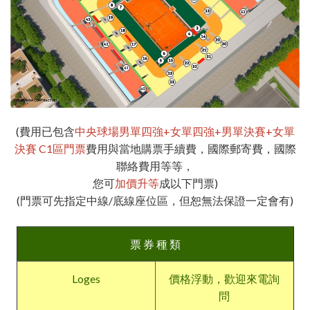
(費用已包含
中央球場男單四強+女單四強+男單決賽+女單
決賽 C1區門票
費用與當地購票手續費，國際郵寄費，國際
聯絡費用等等，
您可
加價升等
成以下門票)
(門票可先指定中線/底線座位區，但恕無法保證一定會有)
票 券 種 類
Loges
價格浮動，歡迎來電詢
問