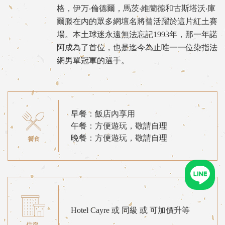
格，伊万‧倫德爾，馬茨‧維蘭德和古斯塔沃‧庫
爾滕在內的眾多網壇名將曾活躍於這片紅土賽
場。本土球迷永遠無法忘記1993年，那一年諾
阿成為了首位，也是迄今為止唯一一位染指法
網男單冠軍的選手。
早餐：飯店內享用
午餐：方便遊玩，敬請自理
晚餐：方便遊玩，敬請自理
Hotel Cayre 或 同級 或 可加價升等