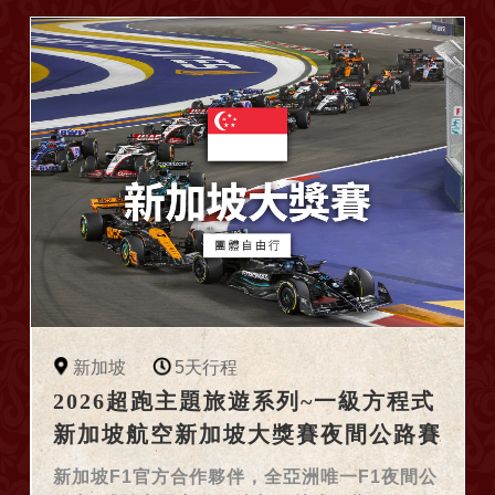
新加坡
5天行程
2026超跑主題旅遊系列~一級方程式
新加坡航空新加坡大獎賽夜間公路賽
5日團體自由行
新加坡F1官方合作夥伴，全亞洲唯一F1夜間公