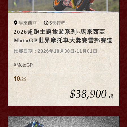
馬來西亞
5天行程
2026超跑主題旅遊系列~馬來西亞
MotoGP世界摩托車大獎賽雪邦賽道
5日車迷朝聖團
比賽日期：2026年10月30日-11月01日
MotoGP
10
/29
$38,900
起