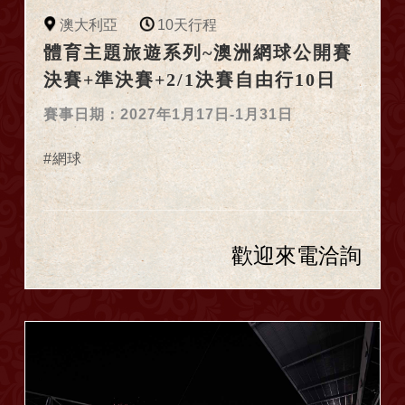
澳大利亞
10天行程
體育主題旅遊系列~澳洲網球公開賽
決賽+準決賽+2/1決賽自由行10日
賽事日期：2027年1月17日-1月31日
網球
歡迎來電洽詢