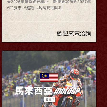
★2026年度報名已截止，歡迎旅客預約2027年
資訊★
F1賽車
超跑
鈴鹿賽道樂園
歡迎來電洽詢