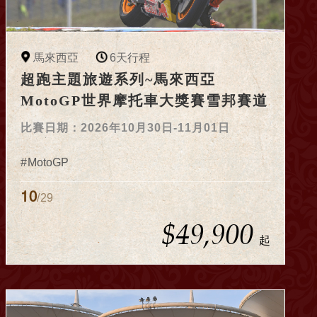
馬來西亞
6天行程
超跑主題旅遊系列~馬來西亞
MotoGP世界摩托車大獎賽雪邦賽道
6日93應援豪華團(不購物)
比賽日期：2026年10月30日-11月01日
MotoGP
10
/29
$49,900
起