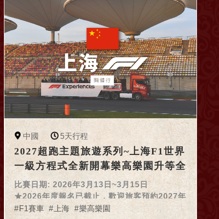
中國
5天行程
2027超跑主題旅遊系列~上海F1世界
一級方程式全新開幕樂高樂園升等全
程五星酒店豪華5日團體遊
比賽日期: 2026年3月13日~3月15日
★2026年度報名已截止，歡迎旅客預約2027年
資訊★
F1賽車
上海
樂高樂園