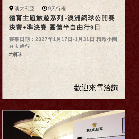
澳大利亞
9天行程
體育主題旅遊系列~澳洲網球公開賽
決賽+準決賽 團體半自由行9日
賽事日期：2027年1月17日-1月31日 精緻小團
６人成行
網球
歡迎來電洽詢