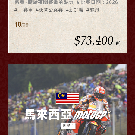
路賽~體驗夜間賽道的魅力 ★比賽日期：2026
年10月09日- 10月11日★ ★2026年度已開放
F1賽車
夜間公路賽
新加坡
超跑
報名，歡迎旅客預約報名★
10
/08
$73,400
起