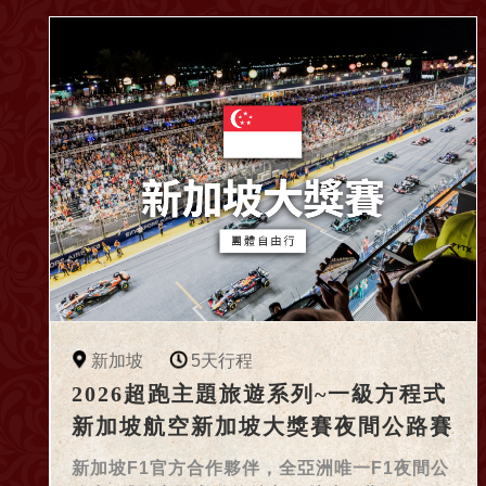
新加坡
5天行程
2026超跑主題旅遊系列~一級方程式
新加坡航空新加坡大獎賽夜間公路賽
5日豪華團體半自由行
新加坡F1官方合作夥伴，全亞洲唯一F1夜間公