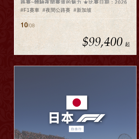
路賽~體驗夜間賽道的魅力 ★比賽日期：2026
年10月09日- 10月11日★ ★2026年度已開放
F1賽車
夜間公路賽
新加坡
報名，歡迎旅客預約報名★
10
/08
$99,400
起