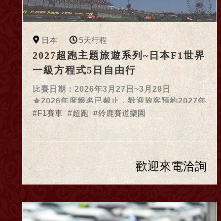
日本
5天行程
2027超跑主題旅遊系列~日本F1世界
一級方程式5日自由行
比賽日期：2026年3月27日~3月29日
★2026年度報名已截止，歡迎旅客預約2027年
資訊★
F1賽車
超跑
鈴鹿賽道樂園
歡迎來電洽詢