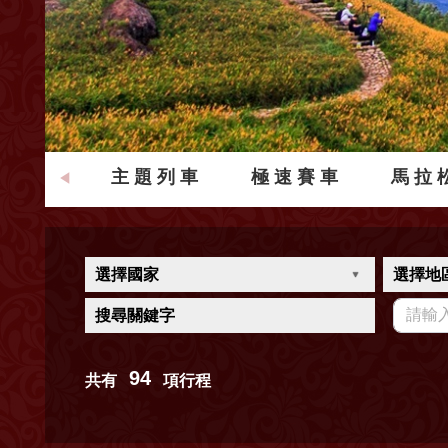
主題列車
極速賽車
馬拉
選擇國家
選擇地
搜尋關鍵字
94
共有
項行程