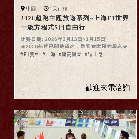
中國
5天行程
2026超跑主題旅遊系列~上海F1世界
一級方程式5日自由行
比賽日期: 2026年3月13日~3月15日
★2026年度已開放報名，歡迎旅客預約報名★
F1賽車
上海
樂高樂園
迪士尼
歡迎來電洽詢